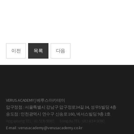
이전
목록
다음
VERUS ACADEMY | 베루스아카데미
압구정점 : 서울특별시 강남구 압구정로34길 34, 성우S빌딩 4층
송도점 : 인천광역시 연수구 신송로 160, 넥서스빌딩 9층 2호
Apgujeong TEL : 02-518-9080
Songdo TEL : 032-834-9080
E-mail : verusacademy@verusacademy.co.kr